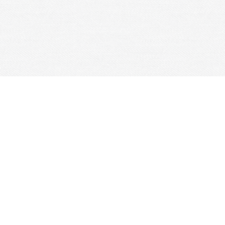
Je m'abonne à la newsletter
OK
Plan du site
Licences
Mentions légales
CGUV
Paramétrer vos cookies
Se connecter
Propulsé par AssoConnect, le logiciel des associations Sportive