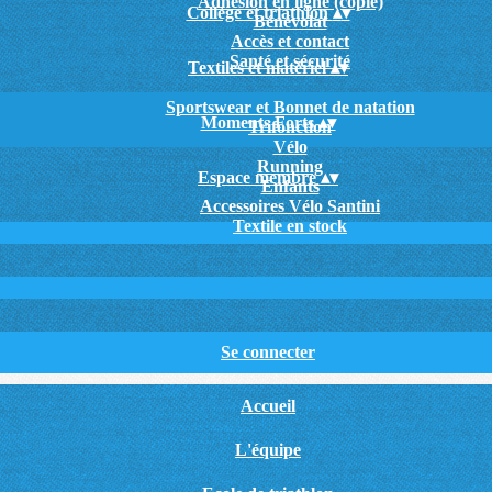
Adhésion en ligne (copie)
Collège et triathlon
▴
▾
Bénévolat
Accès et contact
Santé et sécurité
Textiles et matériel
▴
▾
Sportswear et Bonnet de natation
Moments Forts
▴
▾
Trifonction
Vélo
Running
Espace membre
▴
▾
Enfants
Accessoires Vélo Santini
Textile en stock
Se connecter
Accueil
L'équipe