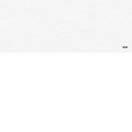
Je m'abonne à la newsletter
OK
Plan du site
Licences
Mentions légales
CGUV
Paramétrer vos cookies
Se connecter
Propulsé par AssoConnect, le logiciel des associations
Sportives