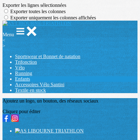
Exporter les lignes sélectionnées
Exporter toutes les colonnes
Exporter uniquement les colonnes affichées
Menu
<
>
Sportswear et Bonnet de natation
Trifonction
Vélo
Running
Enfants
Accessoires Vélo Santini
Textile en stock
Ajoutez un logo, un bouton, des réseaux sociaux
Cliquez pour éditer