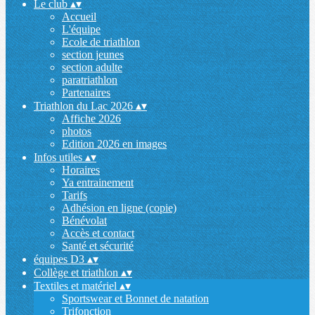
Le club
▴
▾
Accueil
L'équipe
Ecole de triathlon
section jeunes
section adulte
paratriathlon
Partenaires
Triathlon du Lac 2026
▴
▾
Affiche 2026
photos
Edition 2026 en images
Infos utiles
▴
▾
Horaires
Ya entrainement
Tarifs
Adhésion en ligne (copie)
Bénévolat
Accès et contact
Santé et sécurité
équipes D3
▴
▾
Collège et triathlon
▴
▾
Textiles et matériel
▴
▾
Sportswear et Bonnet de natation
Trifonction